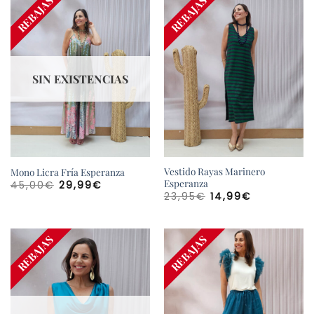
¡AGOTADO!
REBAJAS
REBAJAS
SIN EXISTENCIAS
Vestido Rayas Marinero
Mono Licra Fría Esperanza
Esperanza
El
El
45,00
€
29,99
€
precio
precio
El
El
23,95
€
14,99
€
original
actual
precio
precio
era:
es:
original
actual
45,00€.
29,99€.
era:
es:
23,95€.
14,99€.
¡AGOTADO!
REBAJAS
REBAJAS