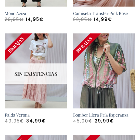
Mono Aziza
Camiseta Transfer Pink Rose
El
El
El
El
26,95
€
14,95
€
22,95
€
14,99
€
precio
precio
precio
precio
original
actual
original
actual
era:
es:
era:
es:
26,95€.
14,95€.
22,95€.
14,99€.
¡AGOTADO!
REBAJAS
REBAJAS
SIN EXISTENCIAS
Falda Verona
Bomber Licra Fría Esperanza
El
El
El
El
49,95
€
34,99
€
45,00
€
29,99
€
precio
precio
precio
precio
original
actual
original
actual
era:
es:
era:
es:
49,95€.
34,99€.
45,00€.
29,99€.