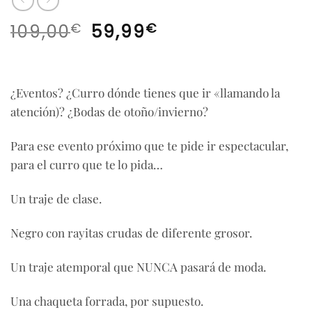
El
El
€
€
109,00
59,99
precio
precio
original
actual
era:
es:
¿Eventos? ¿Curro dónde tienes que ir «llamando la
109,00€.
59,99€.
atención)? ¿Bodas de otoño/invierno?
Para ese evento próximo que te pide ir espectacular,
para el curro que te lo pida…
Un traje de clase.
Negro con rayitas crudas de diferente grosor.
Un traje atemporal que NUNCA pasará de moda.
Una chaqueta forrada, por supuesto.