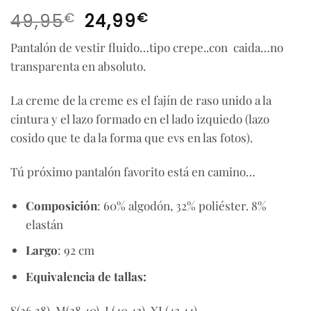
El
El
€
€
49,95
24,99
precio
precio
Pantalón de vestir fluido…tipo crepe..con caida…no
original
actual
transparenta en absoluto.
era:
es:
49,95€.
24,99€.
La creme de la creme es el fajín de raso unido a la
cintura y el lazo formado en el lado izquiedo (lazo
cosido que te da la forma que evs en las fotos).
Tú próximo pantalón favorito está en camino…
Composición
: 60% algodón, 32% poliéster. 8%
elastán
Largo
: 92 cm
Equivalencia de tallas:
S(36,38), M(38,40), L(40,42), XL(42,44)