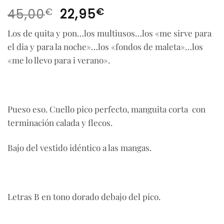
El
El
€
€
45,00
22,95
precio
precio
Los de quita y pon…los multiusos…los «me sirve para
original
actual
el dia y para la noche»…los «fondos de maleta»…los
era:
es:
45,00€.
22,95€.
«me lo llevo para i verano».
Pueso eso. Cuello pico perfecto, manguita corta con
terminación calada y flecos.
Bajo del vestido idéntico a las mangas.
Letras B en tono dorado debajo del pico.