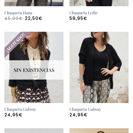
Chaqueta Hana
Chaqueta Lydie
El
El
45,00
€
22,50
€
59,95
€
precio
precio
original
actual
era:
es:
45,00€.
22,50€.
¡AGOTADO!
SIN EXISTENCIAS
Chaqueta Galway
Chaqueta Galway
24,95
€
24,95
€