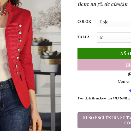
tiene un 5% de elastán
COLOR
TALLA
AÑA
GU