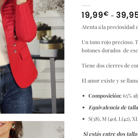
€
-
19,99
39,9
Atenta a la preciosidad
Un tono rojo precioso. T
botones dorados de esc
Tiene dos cierres de co
El amor existe y se lla
Composición:
65% al
Equivalencia de talla
S(38), M (40), L(42), X
Si estás entre dos tall