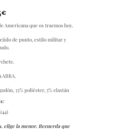
Rango
€
5
de
 de Americana que os traemos hoy.
precios:
desde
ejido de punto, estilo militar y
19,99€
hasta
udo.
39,95€
rchete.
ma ABBA.
godón, 35% poliéster, 5% elastán
s:
L(44)
as, elige la menor. Recuerda que