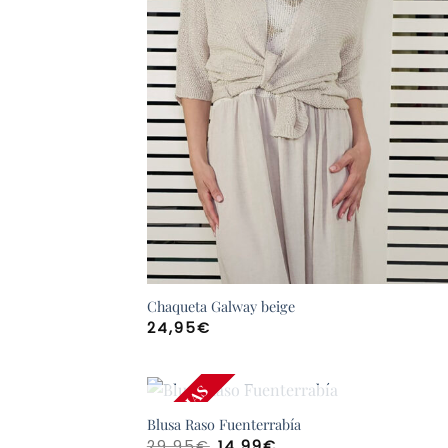
Chaqueta Galway beige
24,95
€
¡AGOTADO!
REBAJAS
SIN EXISTENCIAS
Blusa Raso Fuenterrabía
El
El
29,95
€
14,99
€