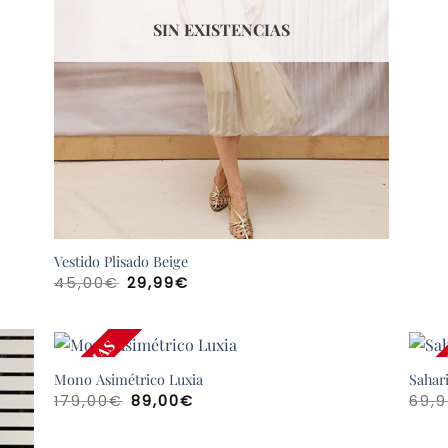
SIN EXISTENCIAS
Vestido Plisado Beige
El
El
45,00
€
29,99
€
precio
precio
original
actual
era:
es:
45,00€.
29,99€.
REBAJAS
REB
Mono Asimétrico Luxia
Sahar
El
El
179,00
€
89,00
€
69,
precio
precio
original
actual
era:
es: