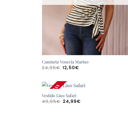
Camiseta Venecia Marino
El
El
24,95
€
12,50
€
precio
precio
original
actual
era:
es:
24,95€.
12,50€.
REBAJAS
Vestido Lino Safari
El
El
49,95
€
24,99
€
precio
precio
original
actual
era:
es:
49,95€.
24,99€.