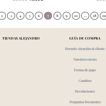
precio
precio
original
actual
era:
es:
29,95€.
14,99€.
2
3
4
5
6
7
8
9
10
…
28
29
TIENDAS ALEJANDRO
GUÍA DE COMPRA
Horario Atención al cliente
Nuestros envíos
Forma de pago
Cambios
Devoluciones
Preguntas frecuentes