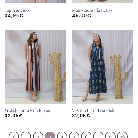
Top fruncido
Mono Licra Fía Retro
34,95
€
45,00
€
Vestido Licra Fría Rayas
Vestido Licra Fría Fish
32,95
€
32,95
€
1
2
3
4
5
6
…
25
26