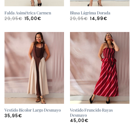
Falda Asimétrica Carmen
Blusa Lágrima Dorada
El
El
El
El
29,95
€
15,00
€
29,95
€
14,99
€
precio
precio
precio
precio
original
actual
original
actual
era:
es:
era:
es:
29,95€.
15,00€.
29,95€.
14,99€.
Vestido Fruncido Rayas
Vestido Bicolor Largo Desmayo
Desmayo
35,95
€
45,00
€