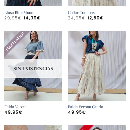
Blusa Blue Moon
Collar Conchas
El
El
El
El
29,95
€
14,99
€
24,95
€
12,50
€
precio
precio
precio
precio
original
actual
original
actual
era:
es:
era:
es:
29,95€.
14,99€.
24,95€.
12,50€.
¡AGOTADO!
SIN EXISTENCIAS
Falda Verona
Falda Verona Crudo
49,95
€
49,95
€