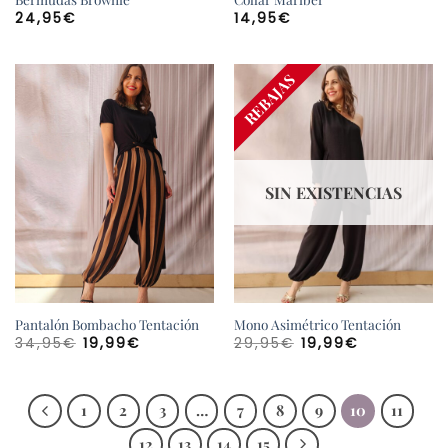
24,95
€
14,95
€
¡AGOTADO!
REBAJAS
SIN EXISTENCIAS
Pantalón Bombacho Tentación
Mono Asimétrico Tentación
El
El
El
El
34,95
€
19,99
€
29,95
€
19,99
€
precio
precio
precio
precio
original
actual
original
actual
era:
es:
era:
es:
34,95€.
19,99€.
29,95€.
19,99€.
1
2
3
…
7
8
9
10
11
12
13
14
15