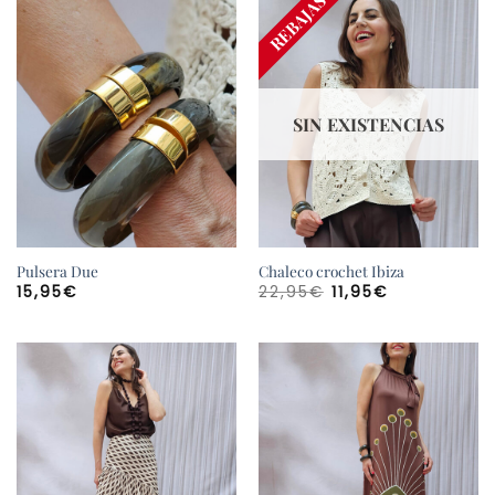
¡AGOTADO!
REBAJAS
SIN EXISTENCIAS
Pulsera Due
Chaleco crochet Ibiza
El
El
15,95
€
22,95
€
11,95
€
precio
precio
original
actual
era:
es:
22,95€.
11,95€.