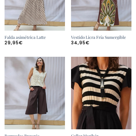
Falda asimétrica Latte
Vestido Licra Fría Sumergible
29,95
€
34,95
€
Bermudas Brownie
Collar Maribér