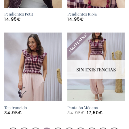
Pendientes Petit
Pendientes Rioja
14,95
€
14,95
€
¡AGOTADO!
SIN EXISTENCIAS
Top fruncido
Pantalón Módena
El
El
34,95
€
34,95
€
17,50
€
precio
precio
original
actual
era:
es:
34,95€.
17,50€.