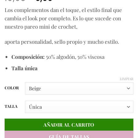
precio
precio
Los complementos dan el toque, el estilo final que
original
actual
cambia el look por completo. Es lo que sucede con
era:
es:
10,95€.
6,00€.
nuestro pareo mini de crochet,
aporta personalidad, sello propio y mucho estilo.
Composición:
50% algodón, 50% viscosa
Talla única
LIMPIAR
COLOR
TALLA
AÑADIR AL CARRITO
GUÍA DE TALLAS