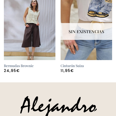
SIN EXISTENCIAS
Bermudas Brownie
Cinturón Suiza
24,95
€
11,95
€