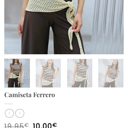
Camiseta Ferrero
El
El
€
€
19,95
10,00