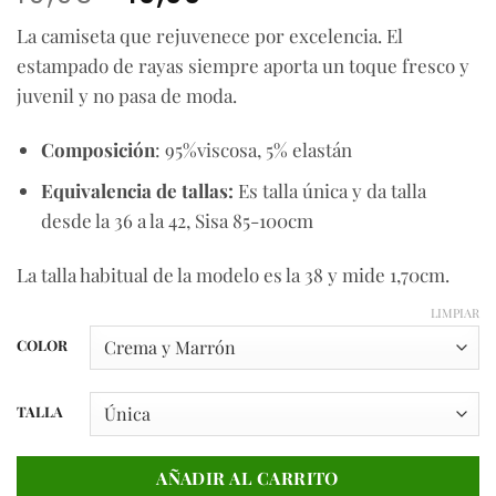
precio
precio
La camiseta que rejuvenece por excelencia. El
original
actual
estampado de rayas siempre aporta un toque fresco y
era:
es:
19,95€.
10,00€.
juvenil y no pasa de moda.
Composición
: 95%viscosa, 5% elastán
Equivalencia de tallas:
Es talla única y da talla
desde la 36 a la 42, Sisa 85-100cm
La talla habitual de la modelo es la 38 y mide 1,70cm.
LIMPIAR
COLOR
TALLA
AÑADIR AL CARRITO