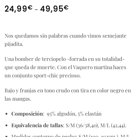
Rango
€
-
€
24,99
49,95
de
precios:
desde
Nos quedamos sin palabras cuando vimos semejante
24,99€
hasta
pijadita.
49,95€
Una bomber de terciopelo -forrada en su totalidad-
que queda de muerte. Con el Vaquero martina haces
un conjunto sport-chic precioso.
Bajo y franjas en tono crudo con tira en color negro en
las mangas.
Composición
: 95% algodón, 5% elastán
Equivalencia de tallas
: S/M (36/38,40), M/L (42,44).
Medidas contorno de pecho: S/M (100-102cm ), M/L