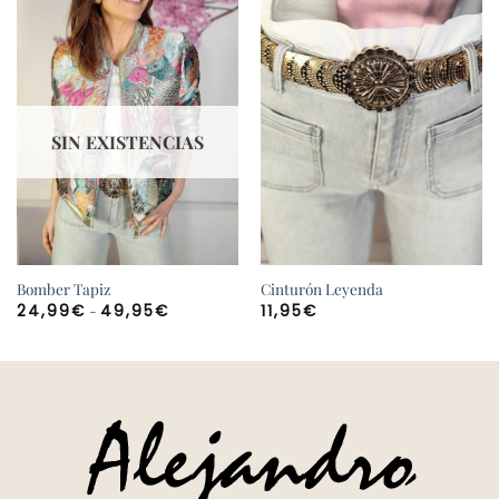
SIN EXISTENCIAS
Bomber Tapiz
Cinturón Leyenda
Rango
-
24,99
€
49,95
€
11,95
€
de
precios:
desde
24,99€
hasta
49,95€