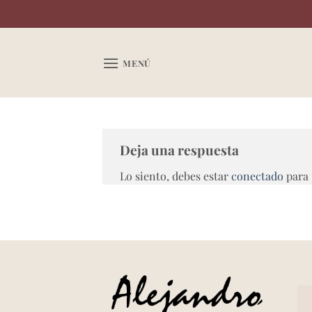
Saltar
al
contenido
MENÚ
Deja una respuesta
Lo siento, debes estar
conectado
para 