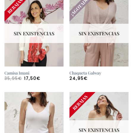
¡AGOTADO!
¡AGOTADO!
REBAJAS
hasta
29,95€
SIN EXISTENCIAS
SIN EXISTENCIAS
Camisa Imani
Chaqueta Galway
El
El
35,95
€
17,50
€
24,95
€
precio
precio
original
actual
era:
es:
35,95€.
17,50€.
¡AGOTADO!
REBAJAS
SIN EXISTENCIAS