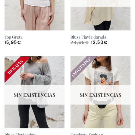
Top Greta
Blusa Flavia dorada
El
El
15,95
€
24,95
€
12,50
€
precio
precio
original
actual
era:
es:
24,95€.
12,50€.
¡AGOTADO!
¡AGOTADO!
REBAJAS
SIN EXISTENCIAS
SIN EXISTENCIAS
Blusa Flavia plata
Camiseta Fashion