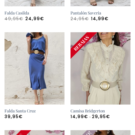
Falda Casilda
Pantalón Saveria
El
El
El
El
49,95
€
24,99
€
24,95
€
14,99
€
precio
precio
precio
precio
original
actual
original
actual
era:
es:
era:
es:
49,95€.
24,99€.
24,95€.
14,99€.
REBAJAS
Falda Santa Cruz
Camisa Bridgerton
Rango
-
39,95
€
14,99
€
29,95
€
de
precios:
desde
14,99€