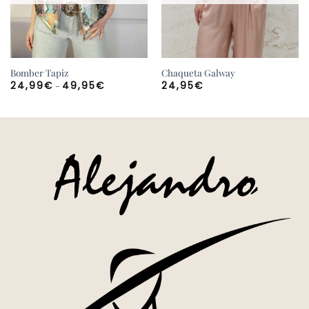
Bomber Tapiz
Chaqueta Galway
Rango
-
24,99
€
49,95
€
24,95
€
de
precios:
desde
24,99€
hasta
49,95€