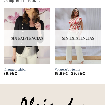
Completa tu look 👇
SIN EXISTENCIAS
SIN EXISTENCIAS
Chaqueta Abba
Vaquero Vivienne
Rango
-
39,95
€
19,99
€
39,95
€
de
precios:
desde
19,99€
hasta
39,95€