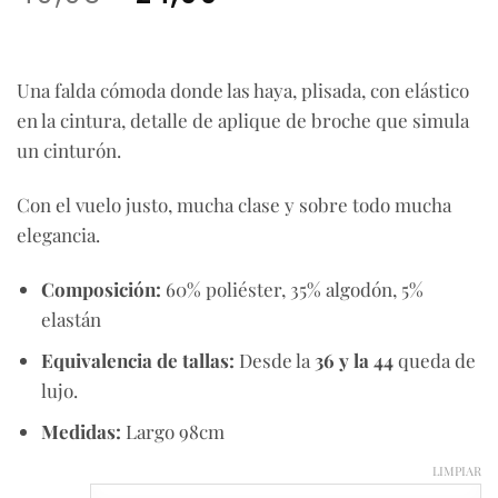
precio
precio
original
actual
era:
es:
Una falda cómoda donde las haya, plisada, con elástico
49,95€.
24,99€.
en la cintura, detalle de aplique de broche que simula
un cinturón.
Con el vuelo justo, mucha clase y sobre todo mucha
elegancia.
Composición:
60% poliéster, 35% algodón, 5%
elastán
Equivalencia de tallas:
Desde la
36 y la 44
queda de
lujo.
Medidas:
Largo 98cm
LIMPIAR