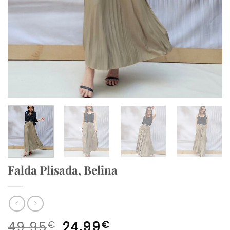
Falda Plisada, Belina
El
El
€
€
49,95
24,99