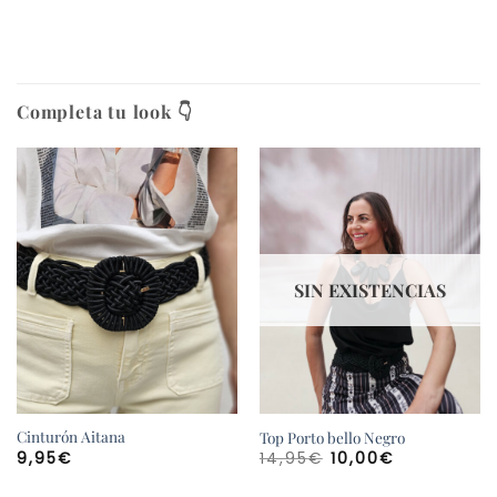
Completa tu look 👇
SIN EXISTENCIAS
Cinturón Aitana
Top Porto bello Negro
El
El
9,95
€
14,95
€
10,00
€
precio
precio
original
actual