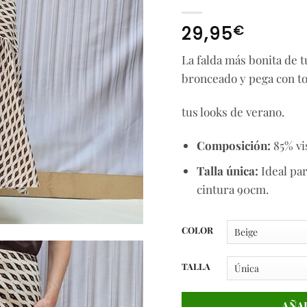
€
29,95
La falda más bonita de t
bronceado y pega con tod
tus looks de verano.
Composición:
85% vi
Talla única:
Ideal par
cintura 90cm.
COLOR
TALLA
AÑA