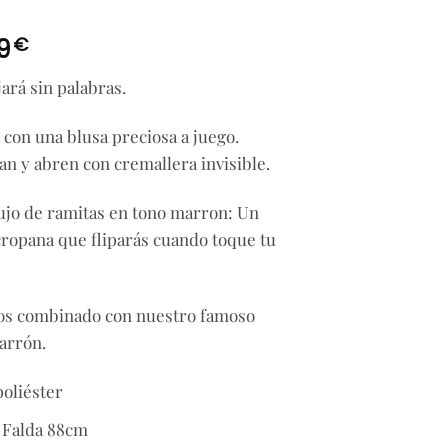
Rango
€
9
de
ará sin palabras.
precios:
desde
 con una blusa preciosa a juego.
39,99€
hasta
n y abren con cremallera invisible.
49,99€
ujo de ramitas en tono marron: Un
ropana que fliparás cuando toque tu
mos combinado con nuestro famoso
arrón.
poliéster
 Falda 88cm