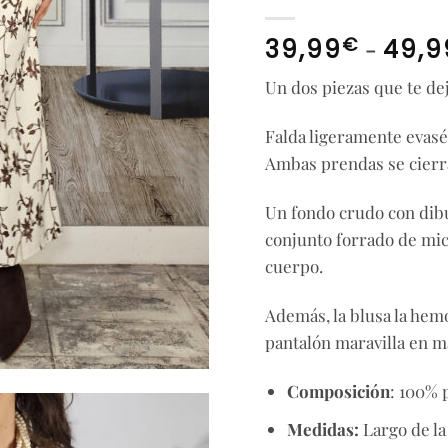
€
-
39,99
49,9
Un dos piezas que te dej
Falda ligeramente evasé
Ambas prendas se cierra
Un fondo crudo con dib
conjunto forrado de mic
cuerpo.
Además, la blusa la he
pantalón maravilla en m
Composición
: 100% 
Medidas:
Largo de la