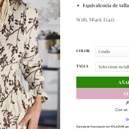
Equivalencia de talla
S(38), M(40), L(42).
COLOR
TALLA
AÑA
GU