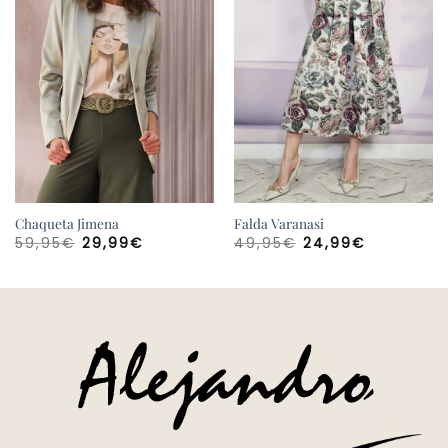
Chaqueta Jimena
Falda Varanasi
El
El
El
El
59,95
€
29,99
€
49,95
€
24,99
€
precio
precio
precio
precio
original
actual
original
actual
era:
es:
era:
es:
59,95€.
29,99€.
49,95€.
24,99€.