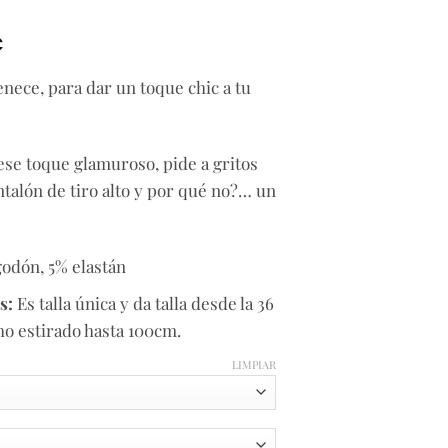
El
€
precio
nece, para dar un toque chic a tu
l
actual
es:
12,50€.
ese toque glamuroso, pide a gritos
ntalón de tiro alto y por qué no?… un
godón, 5% elastán
s:
Es talla única y da talla desde la 36
ho estirado hasta 100cm.
LIMPIAR