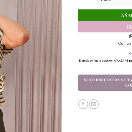
AÑA
GU