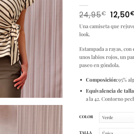
El
€
24,95
12,50
precio
Una camiseta que rejuve
origina
look.
era:
24,95€.
Estampada a rayas, con 
unos labios rojos, un pa
paseo en góndola.
Composición
:95% al
Equivalencia de talla
a la 42. Contorno pec
COLOR
TALLA