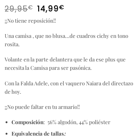
El
El
€
€
29,95
14,99
precio
precio
¡¡No tiene reposición!!
original
actual
era:
es:
Una camisa , que no blusa…de cuadros cichy en tono
29,95€.
14,99€.
rosita.
Volante en la parte delantera que le da ese plus que
necesita la Camisa para ser pasónica.
Con la Falda Adele, con el vaquero Naiara del directazo
de hoy.
¡¡No puede faltar en tu armario!!
Composición
: 56% algodón, 44% poliéster
Equivalencia de tallas
: