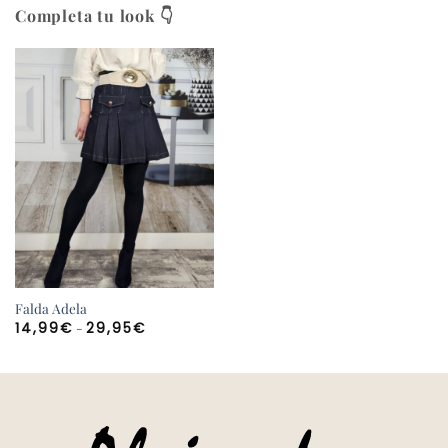
Completa tu look 👇
Falda Adela
Rango
-
14,99
€
29,95
€
de
precios:
desde
14,99€
hasta
29,95€