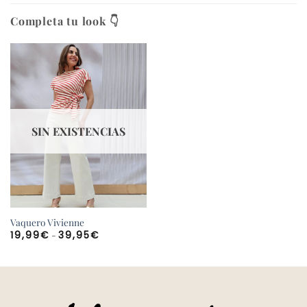
Completa tu look 👇
SIN EXISTENCIAS
Vaquero Vivienne
Rango
-
19,99
€
39,95
€
de
precios:
desde
19,99€
hasta
39,95€