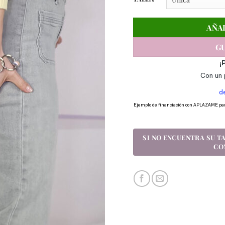
AÑA
GU