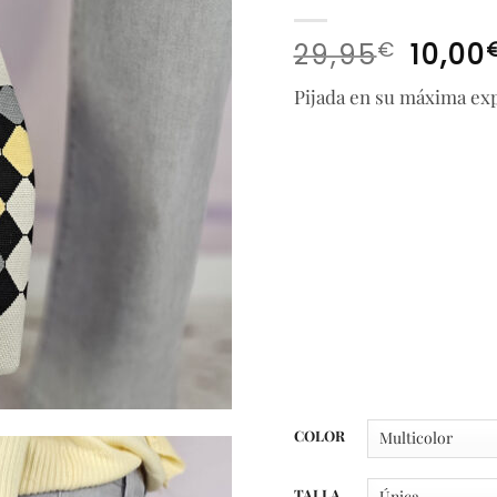
El
€
29,95
10,00
precio
Pijada en su máxima ex
origina
era:
29,95€.
COLOR
TALLA