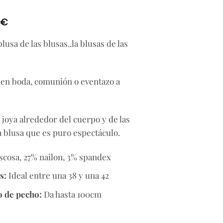
El
€
precio
blusa de las blusas..la blusas de las
l
actual
es:
.
34,99€.
den boda, comunión o eventazo a
 joya alrededor del cuerpo y de las
 blusa que es puro espectáculo.
iscosa, 27% nailon, 3% spandex
s:
Ideal entre una 38 y una 42
o de pecho:
Da hasta 100cm