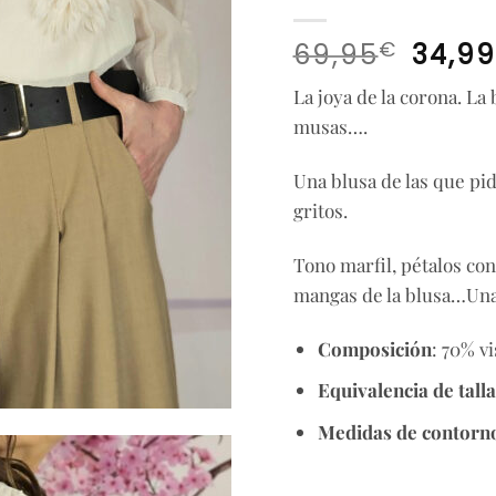
El
€
69,95
34,99
precio
La joya de la corona. La 
origina
musas….
era:
69,95€
Una blusa de las que pi
gritos.
Tono marfil, pétalos con
mangas de la blusa…Una
Composición
: 70% v
Equivalencia de talla
Medidas de contorn